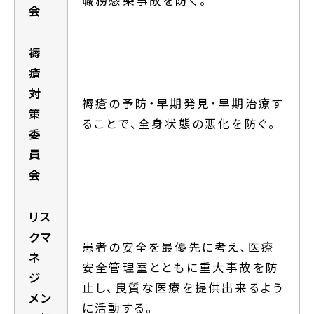
会
褥
瘡
対
褥瘡の予防・早期発見・早期治療す
策
ることで、全身状態の悪化を防ぐ。
委
員
会
リス
クマ
患者の安全を最優先に考え、医療
ネ
安全管理室とともに重大事故を防
ジ
止し、良質な医療を提供出来るよう
メン
に活動する。