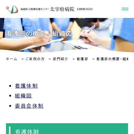
看護部の概要・組織図
ホーム
ご来院の方
部門紹介
看護部
看護部の概要・組織
看護体制
組織図
委員会体制
看護体制