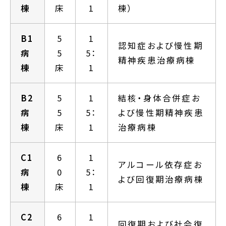
棟
床
1
棟）
B1
5
1
認知症および慢性期
病
5
5：
精神疾患治療病棟
棟
床
1
B2
5
1
結核・身体合併症お
病
5
5：
よび慢性期精神疾患
棟
床
1
治療病棟
C1
6
1
アルコール依存症お
病
0
5：
よび回復期治療病棟
棟
床
1
C2
6
1
回復期および社会復