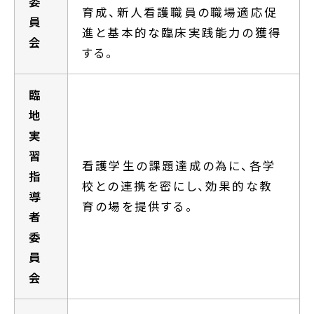
委
育成、新人看護職員の職場適応促
員
進と基本的な臨床実践能力の獲得
会
する。
臨
地
実
習
看護学生の課題達成の為に、各学
指
校との連携を密にし、効果的な教
導
育の場を提供する。
者
委
員
会