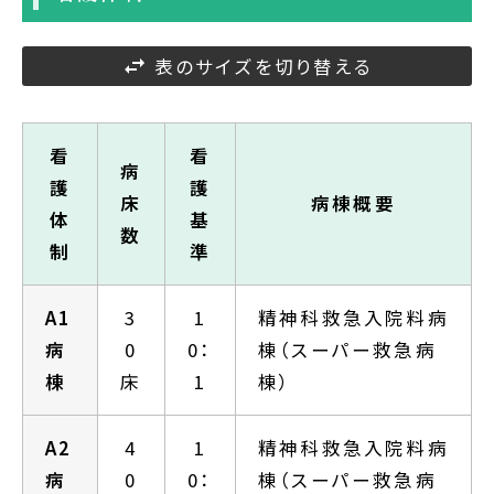
表のサイズを切り替える
看
看
病
護
護
床
病棟概要
体
基
数
制
準
A1
3
1
精神科救急入院料病
病
0
0：
棟（スーパー救急病
棟
床
1
棟）
A2
4
1
精神科救急入院料病
病
0
0：
棟（スーパー救急病