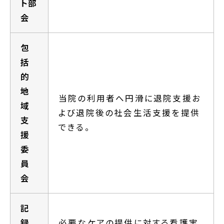
ト部
会
包
括
的
地
当院の利用者へ円滑に退院支援お
域
よび退院後の社会生活支援を提供
支
できる。
援
委
員
会
記
録
必要なケアの提供に対する看護実