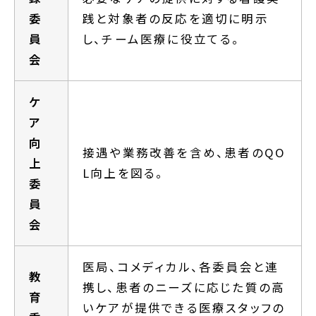
委
践と対象者の反応を適切に明示
員
し、チーム医療に役立てる。
会
ケ
ア
向
接遇や業務改善を含め、患者のQO
上
L向上を図る。
委
員
会
医局、コメディカル、各委員会と連
教
携し、患者のニーズに応じた質の高
育
いケアが提供できる医療スタッフの