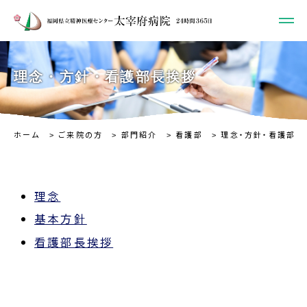
理念・方針・看護部長挨拶
ホーム
ご来院の方
部門紹介
看護部
理念・方針・看護部長
理念
基本方針
看護部長挨拶